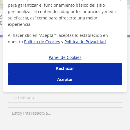
5 km
para garantizar el funcionamiento básico del sitio,
3 mi
Leaflet
| ©
OpenStreetMap
contributors
personalizar el contenido, adaptar los anuncios y medir
Santa Coloma de Gramenet
·
Sant Cugat del Vallès
·
su eficacia, así como para ofrecerte una mejor
Esplugues de Llobregat
·
Barcelona (Ciudad)
experiencia.
Al hacer clic en “Aceptar”, aceptas lo establecido en
nuestra
Política de Cookies
y
Política de Privacidad
.
Contacta con Siying
Panel de Cookies
Rechazar
Aceptar