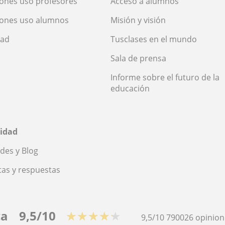
ones uso profesores
Acceso a alumnos
iones uso alumnos
Misión y visión
dad
Tusclases en el mundo
Sala de prensa
Informe sobre el futuro de la
educación
idad
des y Blog
as y respuestas
ca
9,5/10
★★★★★
9,5/10
790026
opinion