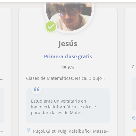
Jesús
Primera clase gratis
C
15
€/h
O
Clases de Matemáticas, Física, Dibujo Técnico y demás para ESO, Bach y Selectividad
Estudiante universitario en
Ingeniería informática se ofrece
para dar clases de Mate...
Puçol, Gilet, Puig, Rafelbuñol, Massamagrell, Sagunto, La Pobla de Far...