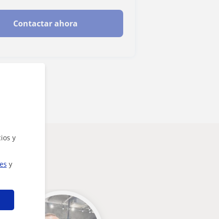
Contactar ahora
ios y
ies
y