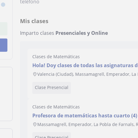
teléfono
Mis clases
Imparto clases
Presenciales y Online
Clases de Matemáticas
Hola! Doy clases de todas las asignaturas d
del científico de bachiller
Valencia (Ciudad), Massamagrell, Emperador, La 
Clase Presencial
Clases de Matemáticas
Profesora de matemáticas hasta cuarto (4)
impartir física y química, biología, castell
Massamagrell, Emperador, La Pobla de Farnals, 
Clase Presencial