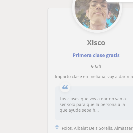
Xisco
Primera clase gratis
6
€/h
Imparto clase en meliana, voy a dar matemáticas a personas desde primero de primaria hasta 3 de la ES
Las clases que voy a dar no van a
ser solo para que la persona a la
que ayude sepa h...
Foios, Albalat Dels Sorells, Almàssera, Massamagrell, Meliana, Museros