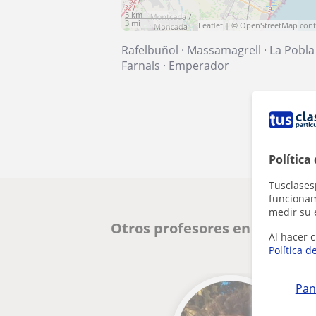
5 km
3 mi
Leaflet
| ©
OpenStreetMap
cont
Rafelbuñol
·
Massamagrell
·
La Pobla
Farnals
·
Emperador
Política
Tusclases
funcionami
medir su 
Otros profesores en Massama
Al hacer c
Política d
Pan