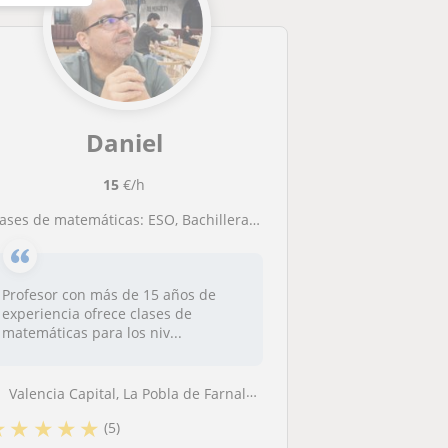
Daniel
15
€/h
lases de matemáticas: ESO, Bachillerato y ciclos formativos (zona de Valencia y online)
Profesor con más de 15 años de
experiencia ofrece clases de
matemáticas para los niv...
Valencia Capital, La Pobla de Farnals, Massamagrell, Museros, Rafelbuñ...
★
★
★
★
★
(5)