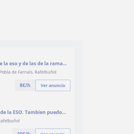
e la eso y de las de la rama
Pobla de Farnals, Rafelbuñol
8
€/h
Ver anuncio
 de la ESO. Tambien puedo
ano y valenciano.
Rafelbuñol