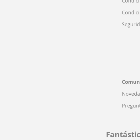
Condici
Condic
Seguri
Comun
Noveda
Pregunt
Fantásti