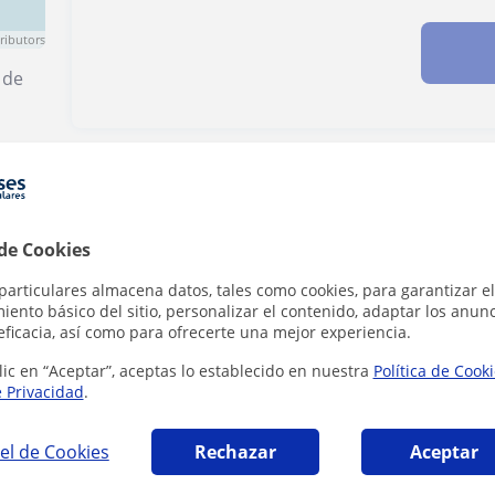
ributors
 de
Denunciar este perfil
 de Cookies
particulares almacena datos, tales como cookies, para garantizar el
ento básico del sitio, personalizar el contenido, adaptar los anunc
eficacia, así como para ofrecerte una mejor experiencia.
grell que pueden interesarte
lic en “Aceptar”, aceptas lo establecido en nuestra
Política de Cook
e Privacidad
.
el de Cookies
Rechazar
Aceptar