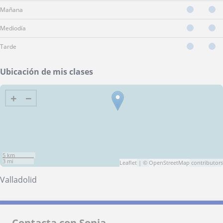
Mañana
Mediodía
Tarde
Ubicación de mis clases
+
−
5 km
3 mi
Leaflet
| ©
OpenStreetMap
contributors
Valladolid
Contacta con Sonia