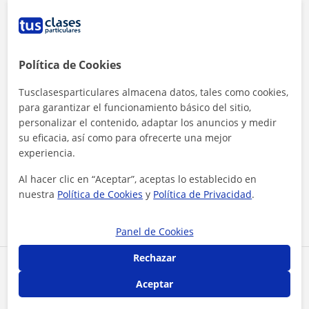
Política de Cookies
Tusclasesparticulares almacena datos, tales como cookies,
para garantizar el funcionamiento básico del sitio,
personalizar el contenido, adaptar los anuncios y medir
su eficacia, así como para ofrecerte una mejor
experiencia.
Al hacer clic, aceptas nuestro
aviso legal
y de
privacidad
Al hacer clic en “Aceptar”, aceptas lo establecido en
nuestra
Política de Cookies
y
Política de Privacidad
.
Contactar ahora
Panel de Cookies
Rechazar
Comparte a este profesor
Aceptar