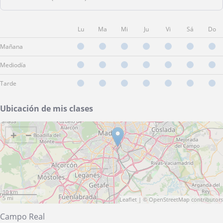
Lu
Ma
Mi
Ju
Vi
Sá
Do
Mañana
Mediodía
Tarde
Ubicación de mis clases
+
−
10 km
5 mi
Leaflet
| ©
OpenStreetMap
contributors
Campo Real