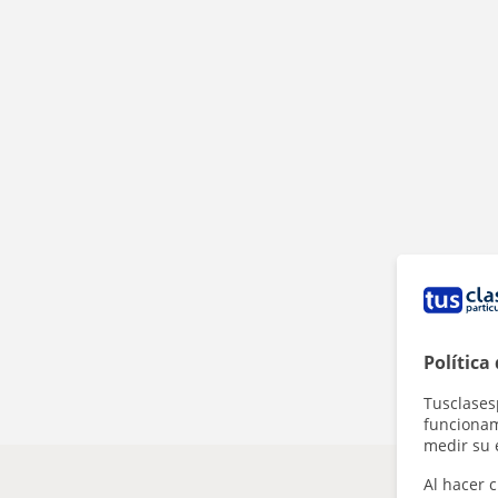
Política
Tusclases
funcionami
medir su 
Al hacer c