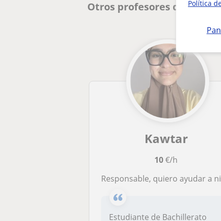
Política d
Otros profesores de Natura
Pan
Kawtar
10
€/h
Responsable, quiero ayudar a niños con Matemáticas, Ingles, Ciencias naturales
Estudiante de Bachillerato