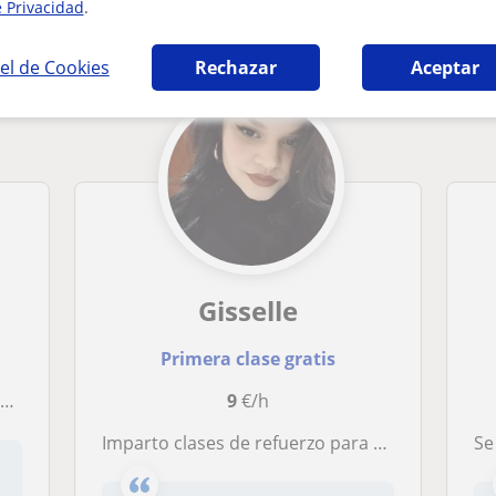
e Privacidad
.
les en Alcover que pueden interesarte
el de Cookies
Rechazar
Aceptar
Gisselle
Primera clase gratis
…
9
€/h
Imparto clases de refuerzo para niños/as con TDAH, autismo, altas capacidades, dislexia, etc
Se