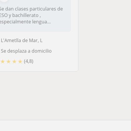
Se dan clases particulares de
ESO y bachillerato ,
especialmente lengua
castellana,...
L'Ametlla de Mar, L
Se desplaza a domicilio
★
★
★
★
(4,8)