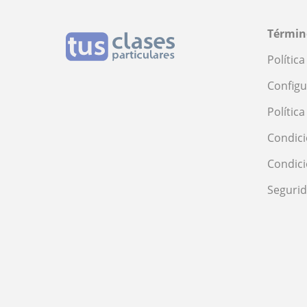
Términ
Polític
Configu
Polític
Condici
Condic
Seguri