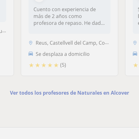
Cuento con experiencia de
e
más de 2 años como
profesora de repaso. He dado
clases a n...
ms
Reus, Castellvell del Camp, Constantí, Riudoms, Salou, Tarragona Capit...
Se desplaza a domicilio
★
★
★
★
★
★
(5)
Ver todos los profesores de Naturales en Alcover