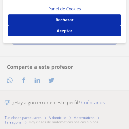
Panel de Cookies
Rechazar
Al hacer clic, aceptas nuestro
aviso legal
y de
privacidad
Aceptar
Contactar ahora
Comparte a este profesor
¿Hay algún error en este perfil?
Cuéntanos
Tus clases particulares
A domicilio
Matemáticas
doy clases de matemáticas basicas a niños
Tarragona