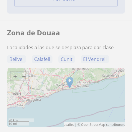
Zona de Douaa
Localidades a las que se desplaza para dar clase
Bellvei
Calafell
Cunit
El Vendrell
+
−
20 km
10 mi
Leaflet
| ©
OpenStreetMap
contributors