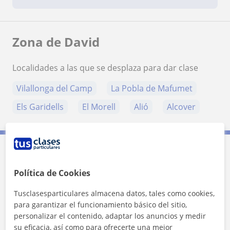
Zona de David
Localidades a las que se desplaza para dar clase
Vilallonga del Camp
La Pobla de Mafumet
Els Garidells
El Morell
Alió
Alcover
Contacta con David
Política de Cookies
Tarifa
15
€/h
Tusclasesparticulares almacena datos, tales como cookies,
para garantizar el funcionamiento básico del sitio,
1ª clase gratis
personalizar el contenido, adaptar los anuncios y medir
su eficacia, así como para ofrecerte una mejor