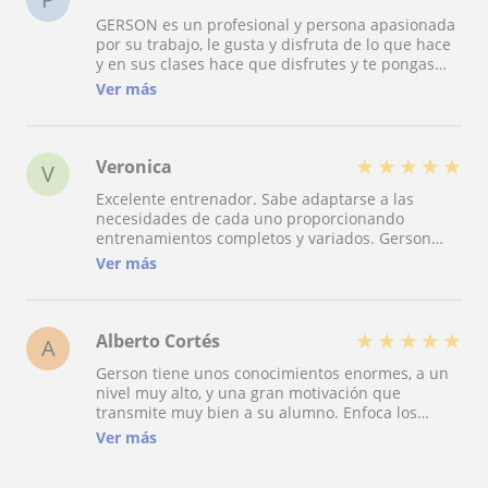
GERSON es un profesional y persona apasionada
por su trabajo, le gusta y disfruta de lo que hace
y en sus clases hace que disfrutes y te pongas
metas posibles de conseguir con un poco de
Ver más
constancia. Las clases son amenas y muy
variadas, sabe lo que hay que trabajar y
reforzarlo. Totalmente recomendable!! Es la
mejor inversión sin ninguna duda
★
★
★
★
★
Veronica
V
Excelente entrenador. Sabe adaptarse a las
necesidades de cada uno proporcionando
entrenamientos completos y variados. Gerson
además contribuye a que todos tengamos un
Ver más
ambiente positivo, cargándonos de energía y
motivación.
★
★
★
★
★
Alberto Cortés
A
Gerson tiene unos conocimientos enormes, a un
nivel muy alto, y una gran motivación que
transmite muy bien a su alumno. Enfoca los
ejercicios a las necesidades de tu cuerpo,
Ver más
cuidándolo de verdad, y manteniendo un clima
estupendo.