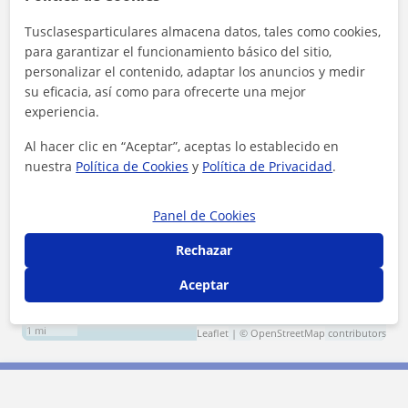
Zona de Gerson
Tusclasesparticulares almacena datos, tales como cookies,
para garantizar el funcionamiento básico del sitio,
Localidades a las que se desplaza para dar clase
personalizar el contenido, adaptar los anuncios y medir
su eficacia, así como para ofrecerte una mejor
Torredembarra
La Riera de Gaià
experiencia.
La Nou de Gaià
Altafulla
Al hacer clic en “Aceptar”, aceptas lo establecido en
nuestra
Política de Cookies
y
Política de Privacidad
.
+
−
Panel de Cookies
Rechazar
Aceptar
2 km
1 mi
Leaflet
| ©
OpenStreetMap
contributors