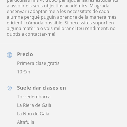
particulars fins 4t d’ESO per ajudar altres estudiants
a assolir els seus objectius acadèmics. M’agrada
ensenyar i adaptar-me a les necessitats de cada
alumne perquè puguin aprendre de la manera més
eficient i còmoda possible. Si necessites suport en
alguna matèria o vols millorar el teu rendiment, no
dubtis a contactar-me!
Precio
Primera clase gratis
10
€/h
Suele dar clases en
Torredembarra
La Riera de Gaià
La Nou de Gaià
Altafulla