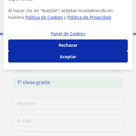
La Bisbal del Penedès
El Montmell
Valls
Al hacer clic en “Aceptar”, aceptas lo establecido en
nuestra
Política de Cookies
y
Política de Privacidad
.
El Vendrell
El Pla de Santa Maria
Panel de Cookies
Rechazar
Contacta con Jordi
Aceptar
Tarifa
10
€/h
1ª clase gratis