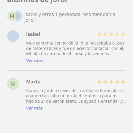
Isabel y otras 1 personas recomiendan a
M
I
Jordi
★
★
★
★
★
Isabel
I
Muy contenta con Jordi! Mi hija necesitaba clases
de matemáticas y fue un acierto contactar con él.
Mi hija ha aprobado el curso y la veo más
motivada con las matemáticas. Sin duda un
Ver más
profesor muy recomendable!
★
★
★
★
★
Marta
M
Conocí a Jordi a través de Tus Clases Particulares
cuando buscaba un profe de química para mi
hijo de 2º de Bachillerato. Le ayudó a entender y
acabó disfrutando de la asignatura. Muchas
Ver más
gracias!!