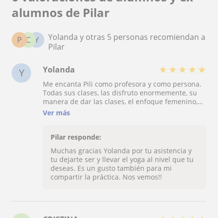
alumnos de Pilar
Yolanda y otras 5 personas recomiendan a
P
C
Y
Pilar
★
★
★
★
★
Yolanda
Y
Me encanta Pili como profesora y como persona.
Todas sus clases, las disfruto enormemente, su
manera de dar las clases, el enfoque femenino,
su dirección, su voz en la relajación. Siempre que
Ver más
salgo de sus clases me voy tan relajada, tranquila,
siento una ligereza que mis pies vuelan. La
recomiendo, dirige las clases a las necesidades
Pilar responde:
de la persona o grupo. Mucho amor y
Muchas gracias Yolanda por tu asistencia y
comprensión. Además en un entorno idílico y
tu dejarte ser y llevar el yoga al nivel que tu
maravilloso, donde la energía emana de todos
deseas. Es un gusto también para mi
lados.
compartir la práctica. Nos vemos!!