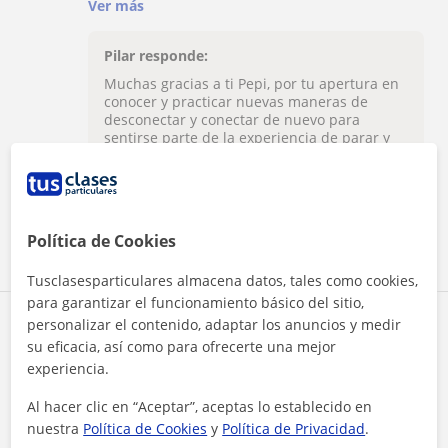
te llena de paz y vitalidad. Muy buena
Ver más
experiencia! Gracias Pili por tu tiempo!
Pilar responde:
Muchas gracias a ti Pepi, por tu apertura en
conocer y practicar nuevas maneras de
desconectar y conectar de nuevo para
sentirse parte de la experiencia de parar y
escucharte para saber cuidarte mejor. Un
abrazo!
Política de Cookies
Ver todas las valoraciones
Tusclasesparticulares almacena datos, tales como cookies,
para garantizar el funcionamiento básico del sitio,
personalizar el contenido, adaptar los anuncios y medir
Reconocimientos
su eficacia, así como para ofrecerte una mejor
experiencia.
Al hacer clic en “Aceptar”, aceptas lo establecido en
nuestra
Política de Cookies
y
Política de Privacidad
.