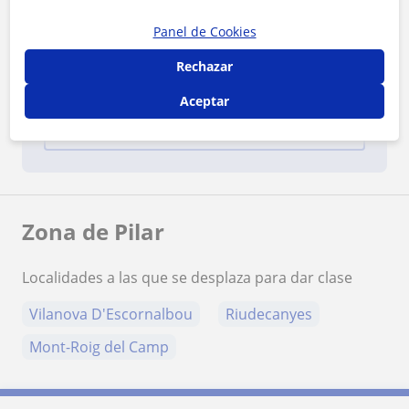
Panel de Cookies
¿Quieres saber más de Pilar?
Rechazar
Datos verificados
★
★
★
★
★
6 valoraciones
Aceptar
Ver perfil
Zona de Pilar
Localidades a las que se desplaza para dar clase
Vilanova D'Escornalbou
Riudecanyes
Mont-Roig del Camp