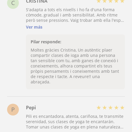
★
★
★
★
★
CRISTINA
C
S'adapta a tots els nivells i ho fa d'una forma
còmode, gradual i amb sensibilitat. Amb ritme
però sense pressions. Vaig trobar amb ella l'espai
de calma i conexió que buscava, a banda dels
Ver más
coneixements teòrics i pràctics que comparteix
del yoga. Mostra empatia cap a les necessitats
específiques que tinguis (exercici de reforç del sol
Pilar responde:
pèlvic en el meu cas)... Alta flexibilitat per
Moltes gràcies Cristina, Un autèntic plaer
adaptar-se a diferents tipus de persones i
compartir clases de ioga amb una persona
habilitats.
tan sensible com tu, amb ganes de conexió i
coneixements, alhora compartint els teus
pròpis pensaments i coneixements amb tant
de respecte i tacte. A reveure!! una
abraçada.
★
★
★
★
★
Pepi
P
Pili es encantadora, atenta, cariñosa, te transmite
serenidad, sus clases de yoga te encantarán.
Tomar unas clases de yoga en plena naturaleza