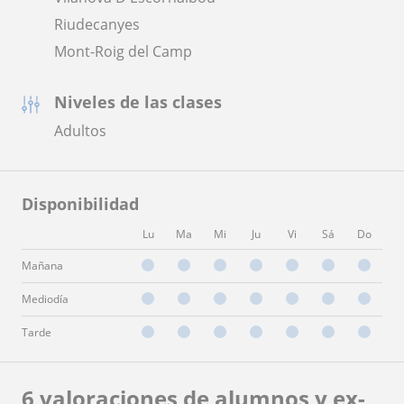
Riudecanyes
Mont-Roig del Camp
Niveles de las clases
Adultos
Disponibilidad
Lu
Ma
Mi
Ju
Vi
Sá
Do
Mañana
Mediodía
Tarde
6 valoraciones de alumnos y ex-