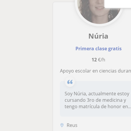
Núria
Primera clase gratis
12
€/h
Apoyo escolar en ciencias durante el verano (matemáticas, biología, química, física) de primaria a bachille
Soy Núria, actualmente estoy
cursando 3ro de medicina y
tengo matrícula de honor en..
Reus