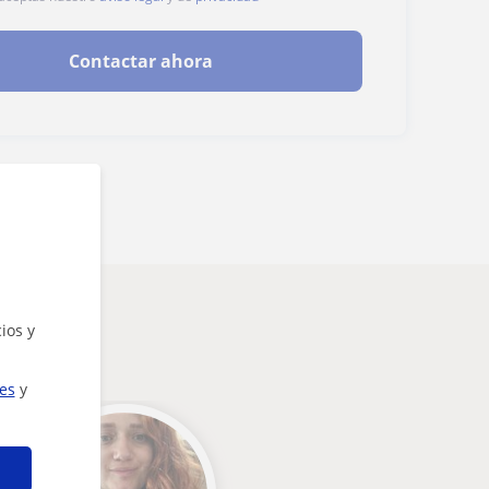
Contactar ahora
ios y
ies
y