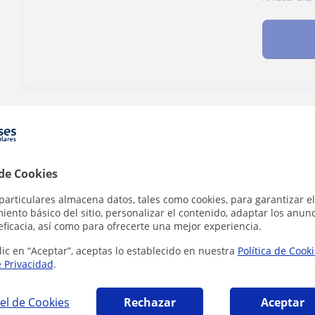
¿Hay algún error en este perfil?
Cuéntanos
 de Cookies
particulares almacena datos, tales como cookies, para garantizar el
ca en Reus que pueden interesarte
ento básico del sitio, personalizar el contenido, adaptar los anunc
eficacia, así como para ofrecerte una mejor experiencia.
lic en “Aceptar”, aceptas lo establecido en nuestra
Política de Cook
e Privacidad
.
el de Cookies
Rechazar
Aceptar