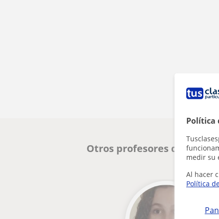
Política
Tusclases
Otros profesores de Quími
funcionami
medir su 
Al hacer c
Política d
Pan