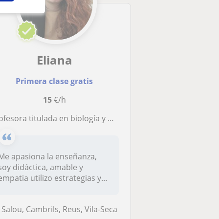
Eliana
Primera clase gratis
15
€/h
ora titulada en biología y Química, lo que me da flexibilidad en enseñanza de diferentes materias como matemáticas y física ( de clase)
Me apasiona la enseñanza,
soy didáctica, amable y
empatia utilizo estrategias y
técn...
Salou, Cambrils, Reus, Vila-Seca