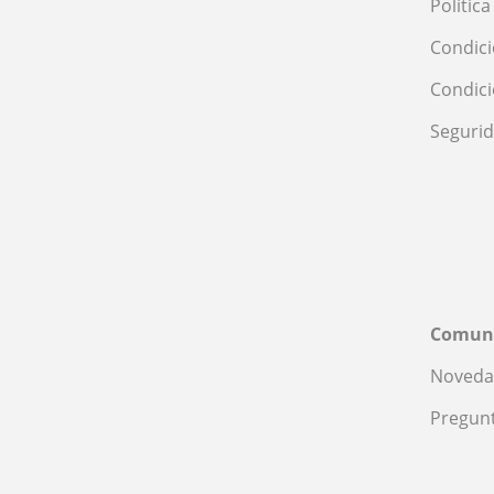
Polític
Condici
Condic
Seguri
Comun
Noveda
Pregunt