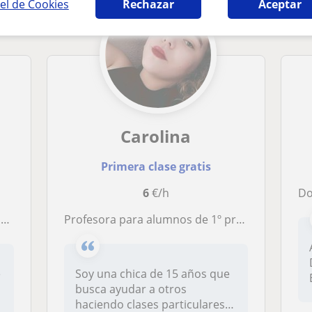
el de Cookies
Rechazar
Aceptar
Carolina
Primera clase gratis
6
€/h
D
r
Profesora para alumnos de 1º primaria hasta 2º secundaria
e
Soy una chica de 15 años que
busca ayudar a otros
haciendo clases particulares.