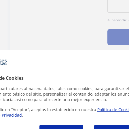
Al hacer clic
¿Hay algún error en este perfil?
Cuéntanos
 de Cookies
particulares almacena datos, tales como cookies, para garantizar el
ento básico del sitio, personalizar el contenido, adaptar los anunc
eficacia, así como para ofrecerte una mejor experiencia.
ticas en Calafell que pueden interesarte
lic en “Aceptar”, aceptas lo establecido en nuestra
Política de Cook
e Privacidad
.