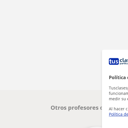
Política
Tusclases
funcionami
medir su 
Otros profesores de Matemá
Al hacer c
Política d