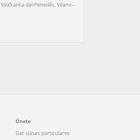
Vilafranca del Penedès, Vilanova I la Geltrú, Cubelles, El Vendrell, C...
Únete
Dar clases particulares