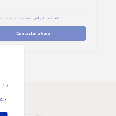
, aceptas nuestro
aviso legal
y de
privacidad
Contactar ahora
ios y
ies
y