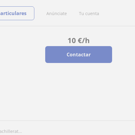
particulares
Anúnciate
Tu cuenta
10
€
/h
Contactar
hillerat...