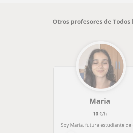
Otros profesores de Todos 
Maria
10
€/h
Soy María, futura estudiante de el grado de historia, con muchas ganas de enseñarla, a demás de castellano, catalán y matemát