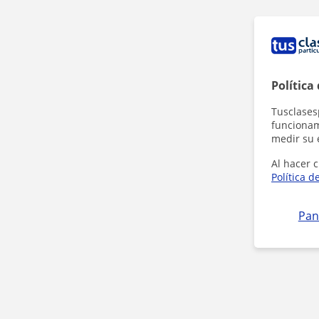
Política
Tusclases
funcionami
medir su 
Al hacer c
Política d
Pan