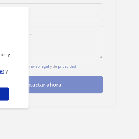
ios y
c, aceptas nuestro
aviso legal
y de
privacidad
ies
y
Contactar ahora