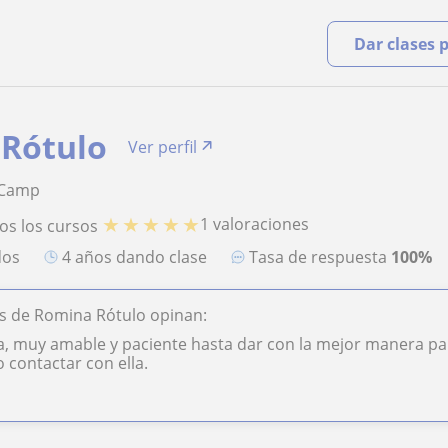
Dar clases 
Rótulo
Ver perfil
 Camp
★
★
★
★
★
1 valoraciones
os los cursos
dos
4 años dando clase
Tasa de respuesta
100%
s de Romina Rótulo opinan:
, muy amable y paciente hasta dar con la mejor manera par
 contactar con ella.