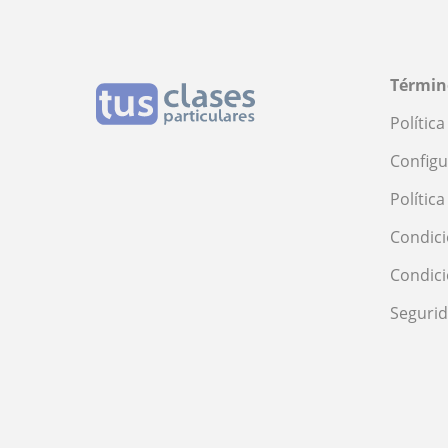
Términ
Polític
Configu
Polític
Condici
Condic
Seguri