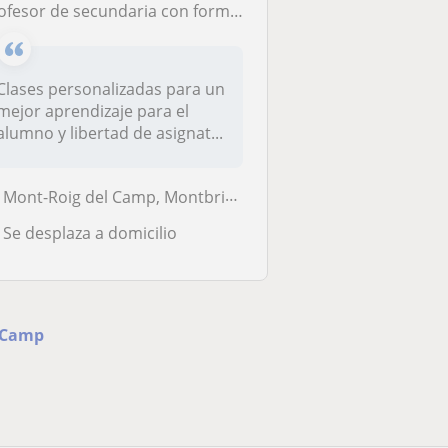
esor de secundaria con formación especifica en las asignaturas de historia, geografía y catalán.
Clases personalizadas para un
mejor aprendizaje para el
alumno y libertad de asignat...
Mont-Roig del Camp, Montbrió del Camp, Riudecanyes, Vilanova D'Escorna...
Se desplaza a domicilio
l Camp