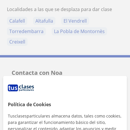
Localidades a las que se desplaza para dar clase
Calafell
Altafulla
El Vendrell
Torredembarra
La Pobla de Montornès
Creixell
Contacta con Noa
Tarifa
6
€/h
1ª clase gratis
Política de Cookies
Tusclasesparticulares almacena datos, tales como cookies,
para garantizar el funcionamiento básico del sitio,
personalizar el contenido, adaptar los anuncios y medir