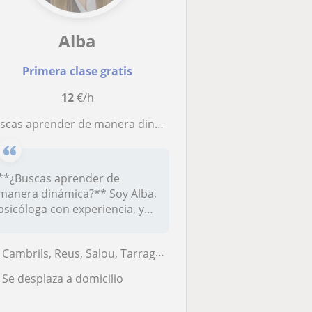
Alba
Primera clase gratis
12
€/h
s aprender de manera dinámica? Soy psicóloga con experiencia, estoy disponible para enseñar todo tipo de marerias! :)
**¿Buscas aprender de
manera dinámica?** Soy Alba,
psicóloga con experiencia, y
esto...
Cambrils, Reus, Salou, Tarragona Capital, Vila-Seca, Vinyols I Els Arc...
Se desplaza a domicilio