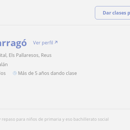
Dar clases 
arragó
Ver perfil
al, Els Pallaresos, Reus
alán
dos
más de 5 años dando clase
oy repaso para niños de primaria y eso bachillerato social