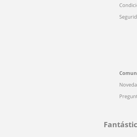
Condic
Seguri
Comun
Noveda
Pregunt
Fantásti