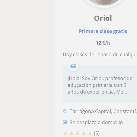
Oriol
Primera clase gratis
12
€/h
Doy clases de repaso de cualquier materia de educación primaria y hasta 3o de la ESO
¡Hola! Soy Oriol, profesor de
educación primaria con 9
años de experiencia. Me
ofrez...
Tarragona Capital, Constantí, Els Pallaresos, La Pobla de Mafum
Se desplaza a domicilio
★
★
★
★
★
(5)