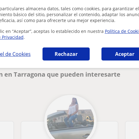
particulares almacena datos, tales como cookies, para garantizar el
ento básico del sitio, personalizar el contenido, adaptar los anunc
eficacia, así como para ofrecerte una mejor experiencia.
¿Hay algún error en este perfil?
Cuéntanos
lic en “Aceptar”, aceptas lo establecido en nuestra
Política de Cook
e Privacidad
.
el de Cookies
Rechazar
Aceptar
án en Tarragona que pueden interesarte