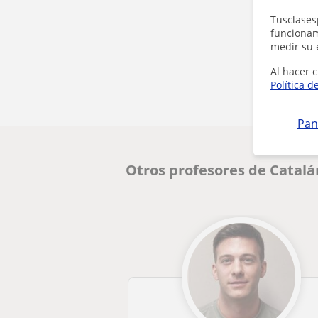
Tusclases
funcionami
medir su 
Al hacer c
Política d
Pan
Otros profesores de Catal