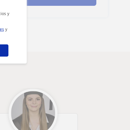
ios y
ies
y