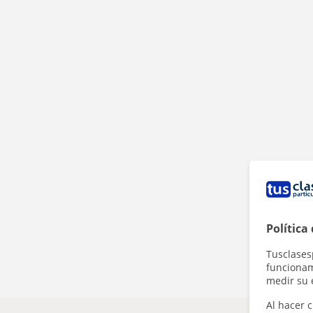
Política
Tusclases
funcionami
medir su 
Al hacer c