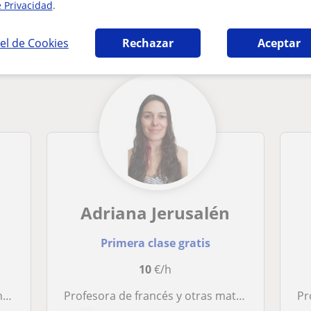
e Privacidad
.
s en San Cristóbal de la Laguna que pueden i
el de Cookies
Rechazar
Aceptar
Adriana Jerusalén
Primera clase gratis
10
€/h
o
Profesora de francés y otras materias
Pro