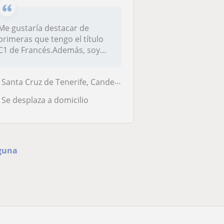
Me gustaría destacar de
primeras que tengo el título
C1 de Francés.Además, soy
estud...
Santa Cruz de Tenerife, Candelaria, San Cristóbal de la Laguna
Se desplaza a domicilio
aguna