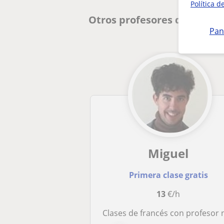
Política d
Otros profesores de Francé
Pan
Miguel
Primera clase gratis
13
€/h
Clases de francés con profesor nativ