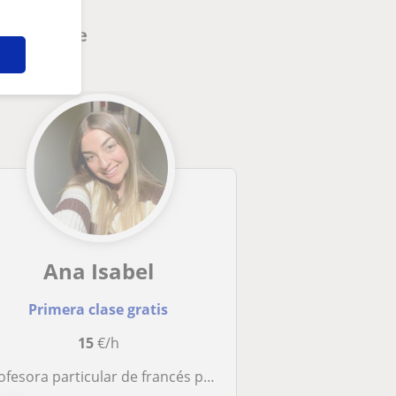
nteresarte
Ana Isabel
Primera clase gratis
15
€/h
fesora particular de francés para alumnos de primaria, secundaria y bachillerato