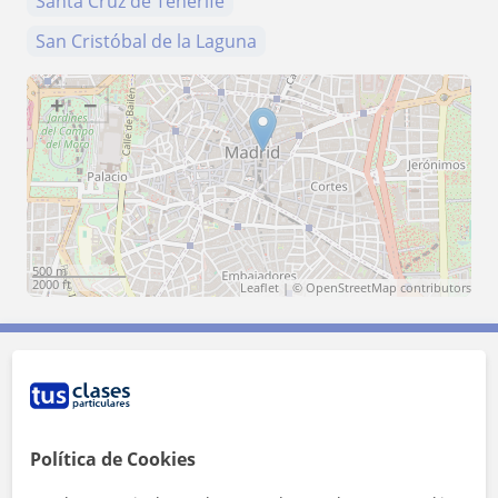
Santa Cruz de Tenerife
San Cristóbal de la Laguna
+
−
500 m
2000 ft
Leaflet
| ©
OpenStreetMap
contributors
Contacta con Arturo
Tarifa
10
€/h
Política de Cookies