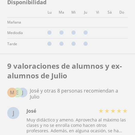
Disponibilidad
Lu
Ma
Mi
Ju
Vi
Sá
Do
Mañana
Mediodía
Tarde
9 valoraciones de alumnos y ex-
alumnos de Julio
José y otras 8 personas recomiendan a
M
E
J
Julio
★
★
★
★
★
José
J
Muy didáctico y ameno. Aprovecha al máximo las
clases y no se enrolla como hacen otros
profesores. Además, en alguna ocasión, se ha