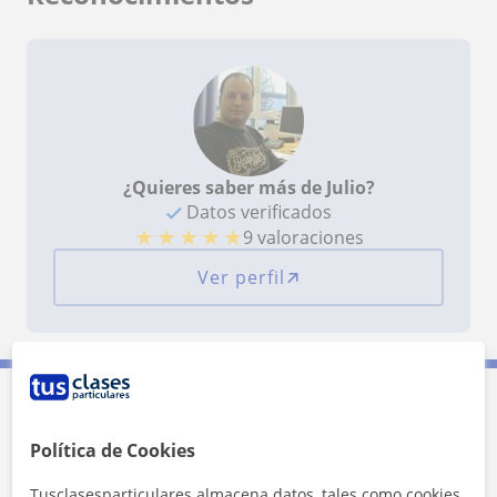
¿Quieres saber más de Julio?
Datos verificados
★
★
★
★
★
9 valoraciones
Ver perfil
Contacta con Julio
Política de Cookies
Tarifa
14
€/h
Tusclasesparticulares almacena datos, tales como cookies,