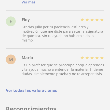
extendido más tiempo del establecido para
Ver más
resolver dudas sin coste adicional. Se nota que
disfruta dando clases y enseñando a los alumnos.
Muy buen profesor y también muy buena
persona. Lo recomiendo.
★
★
★
★
★
Eloy
E
Gracias Julio por tu paciencia, esfuerzo y
motivación que me diste para sacar la asignatura
de química. Sin tu ayuda no hubiera sido lo
mismo...
★
★
★
★
★
María
M
Es un profesor que se preocupa porque aprendas
y te ayuda mucho a entender la materia. Si tienes
dudas, simplemente prueba y no te arrepentirás
Ver todas las valoraciones
Reconocimientos