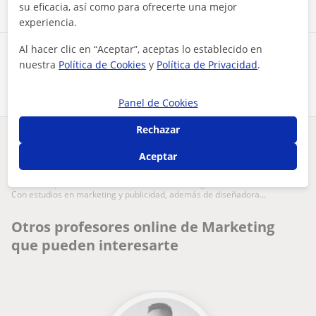
su eficacia, así como para ofrecerte una mejor
experiencia.
Al hacer clic en “Aceptar”, aceptas lo establecido en
Comparte a este profesor
nuestra
Política de Cookies
y
Política de Privacidad
.
Panel de Cookies
Rechazar
¿Hay algún error en este perfil?
Cuéntanos
Aceptar
Tus clases particulares
On-line
Marketing
con estudios en marketing y publicidad, además de diseñadora...
Otros profesores online de Marketing
que pueden interesarte