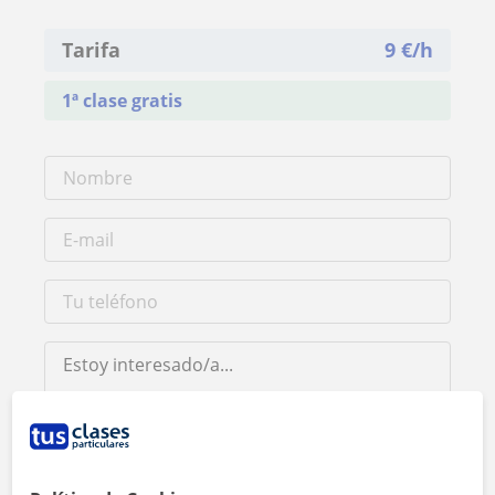
Tarifa
9
€/h
1ª clase gratis
Al hacer clic, aceptas nuestro
aviso legal
y de
privacidad