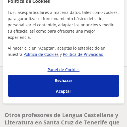
Política de Cookies
Tusclasesparticulares almacena datos, tales como cookies,
Contactar ahora
para garantizar el funcionamiento básico del sitio,
personalizar el contenido, adaptar los anuncios y medir
su eficacia, así como para ofrecerte una mejor
experiencia.
Comparte a este profesor
Al hacer clic en “Aceptar”, aceptas lo establecido en
nuestra
Política de Cookies
y
Política de Privacidad
.
Panel de Cookies
¿Hay algún error en este perfil?
Cuéntanos
Rechazar
Aceptar
Tus clases particulares
Lengua Castellana y Literatura
Tenerife
Santa Cruz de Tenerife
graduada en 2022 en español lengua y literatura y graduada r...
Otros profesores de Lengua Castellana y
Literatura en Santa Cruz de Tenerife que