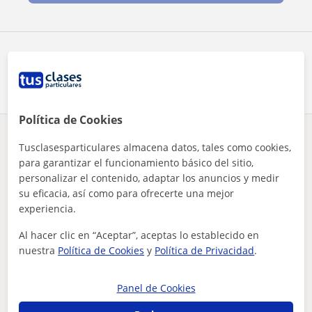
Comparte a este profesor
Política de Cookies
¿Hay algún error en este perfil?
Cuéntanos
Tusclasesparticulares almacena datos, tales como cookies,
para garantizar el funcionamiento básico del sitio,
personalizar el contenido, adaptar los anuncios y medir
Tus clases particulares
Primaria
Tenerife
Santa Úrsula
profesor de matemáticas imparto clases a alumnos de primaria...
su eficacia, así como para ofrecerte una mejor
experiencia.
Otros profesores de Primaria en Santa
Al hacer clic en “Aceptar”, aceptas lo establecido en
Úrsula que pueden interesarte
nuestra
Política de Cookies
y
Política de Privacidad
.
Panel de Cookies