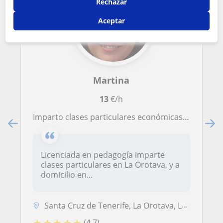
Rechazar
Aceptar
Martina
13
€/h
Imparto clases particulares económicas a los niveles de educación primaria, secundaria y técnicas de estudio en bachillerato
Licenciada en pedagogía imparte
clases particulares en La Orotava, y a
domicilio en...
Santa Cruz de Tenerife, La Orotava, Los Realejos, Puerto de la Cruz, S...
★
★
★
★
★
(4,7)