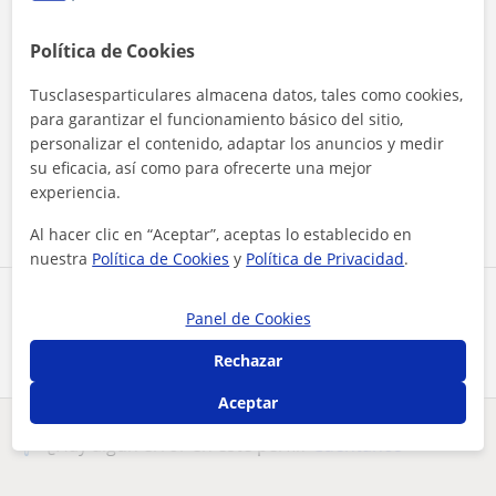
Política de Cookies
Tusclasesparticulares almacena datos, tales como cookies,
para garantizar el funcionamiento básico del sitio,
Al hacer clic, aceptas nuestro
aviso legal
y de
privacidad
personalizar el contenido, adaptar los anuncios y medir
su eficacia, así como para ofrecerte una mejor
Contactar ahora
experiencia.
Al hacer clic en “Aceptar”, aceptas lo establecido en
nuestra
Política de Cookies
y
Política de Privacidad
.
Comparte a este profesor
Panel de Cookies
Rechazar
Aceptar
¿Hay algún error en este perfil?
Cuéntanos