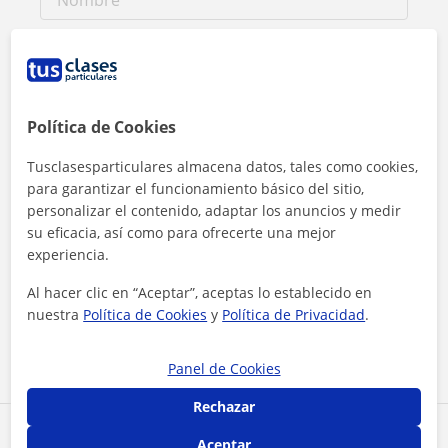
Política de Cookies
Tusclasesparticulares almacena datos, tales como cookies,
para garantizar el funcionamiento básico del sitio,
personalizar el contenido, adaptar los anuncios y medir
su eficacia, así como para ofrecerte una mejor
experiencia.
Al hacer clic, aceptas nuestro
aviso legal
y de
privacidad
Al hacer clic en “Aceptar”, aceptas lo establecido en
nuestra
Política de Cookies
y
Política de Privacidad
.
Contactar ahora
Panel de Cookies
Rechazar
Comparte a este profesor
Aceptar