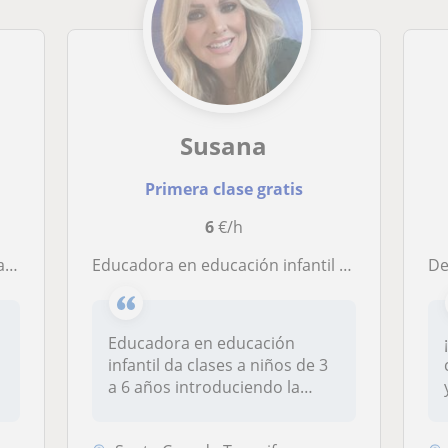
Susana
Primera clase gratis
6
€/h
ra
Educadora en educación infantil da clases a niños de 3 a 6 años introduciendo la metodología Montessori que ofrece gran cantidad de materiales con la finalidad de que el niño aprenda los diferentes temas con materiales y ejemplos concretos (matemática, le
D
Educadora en educación
infantil da clases a niños de 3
a 6 años introduciendo la
met...