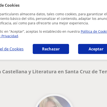
 de Cookies
particulares almacena datos, tales como cookies, para garantizar el
ento básico del sitio, personalizar el contenido, adaptar los anunc
eficacia, así como para ofrecerte una mejor experiencia.
lic en “Aceptar”, aceptas lo establecido en nuestra
Política de Cook
e Privacidad
.
¿Hay algún error en este perfil?
Cuéntanos
el de Cookies
Rechazar
Aceptar
 Castellana y Literatura en Santa Cruz de Te