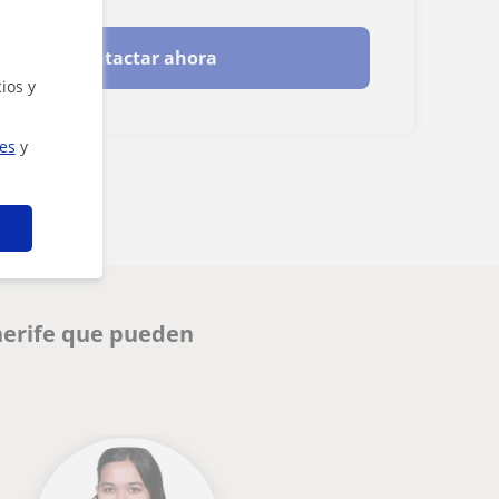
Contactar ahora
ios y
ies
y
nerife que pueden