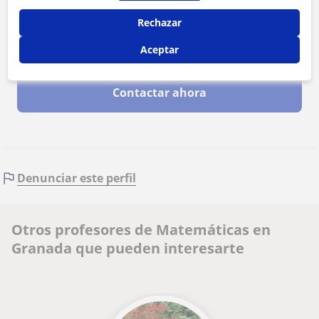
Rechazar
Aceptar
Al hacer clic, aceptas nuestro
aviso legal
y de
privacidad
Contactar ahora
Denunciar este perfil
Otros profesores de Matemáticas en
Granada que pueden interesarte