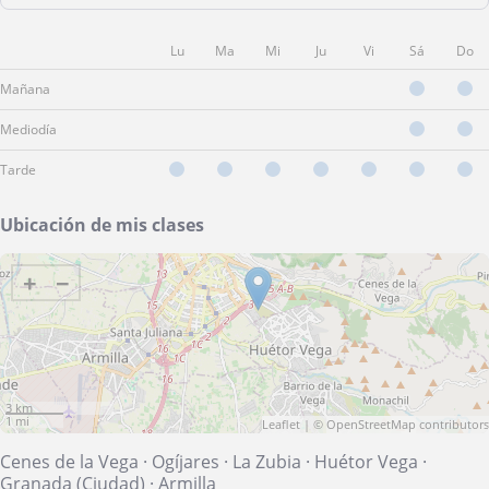
Lu
Ma
Mi
Ju
Vi
Sá
Do
Mañana
Mediodía
Tarde
Ubicación de mis clases
+
−
3 km
1 mi
Leaflet
| ©
OpenStreetMap
contributors
Cenes de la Vega
·
Ogíjares
·
La Zubia
·
Huétor Vega
·
Granada (Ciudad)
·
Armilla