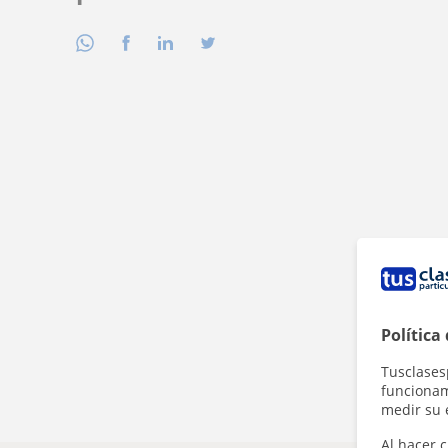
Política
Tusclases
funcionami
medir su 
Al hacer c