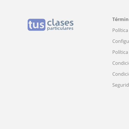
Términ
Polític
Configu
Polític
Condici
Condic
Seguri