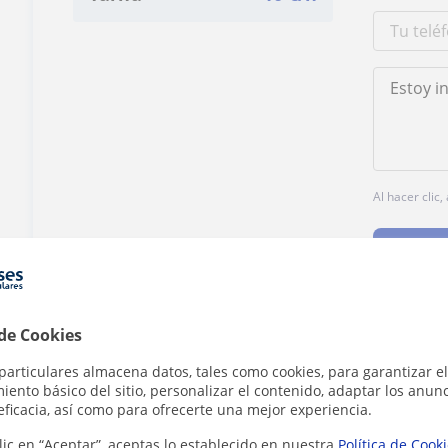
Al hacer clic
 de Cookies
¿Hay algún error en este perfil?
Cuéntanos
particulares almacena datos, tales como cookies, para garantizar el
ento básico del sitio, personalizar el contenido, adaptar los anunc
eficacia, así como para ofrecerte una mejor experiencia.
lic en “Aceptar”, aceptas lo establecido en nuestra
Política de Cook