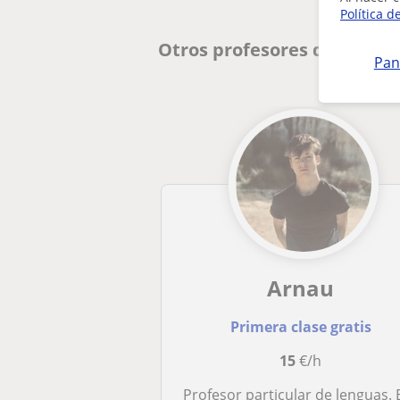
Política d
Otros profesores de Lengua
Pan
Arnau
Primera clase gratis
15
€/h
Profesor particular de lenguas. Enseño catalán, español, inglés o francé