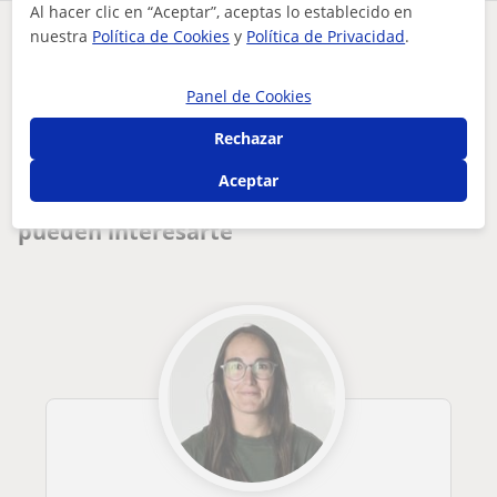
Al hacer clic en “Aceptar”, aceptas lo establecido en
nuestra
Política de Cookies
y
Política de Privacidad
.
¿Hay algún error en este perfil?
Cuéntanos
Panel de Cookies
Tus clases particulares
A domicilio
Problemas de aprendizaje
auxiliar de educación infantil con experiencia dando apoyo e...
Toledo
Rechazar
Otros profesores de Problemas de
Aceptar
aprendizaje en Talavera de la Reina que
pueden interesarte