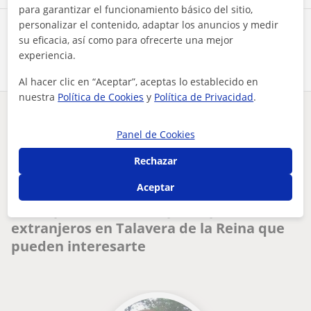
para garantizar el funcionamiento básico del sitio,
personalizar el contenido, adaptar los anuncios y medir
Comparte a este profesor
su eficacia, así como para ofrecerte una mejor
experiencia.
Al hacer clic en “Aceptar”, aceptas lo establecido en
nuestra
Política de Cookies
y
Política de Privacidad
.
¿Hay algún error en este perfil?
Cuéntanos
Panel de Cookies
Tus clases particulares
Español para extranjeros
Toledo
Rechazar
Talavera de la Reina
clases de español para extranjeros muy económicas
Aceptar
Otros profesores de Español para
extranjeros en Talavera de la Reina que
pueden interesarte