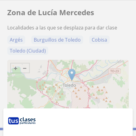
Zona de Lucía Mercedes
Localidades a las que se desplaza para dar clase
Argés
Burguillos de Toledo
Cobisa
Toledo (Ciudad)
+
−
5 km
3 mi
Leaflet
| ©
OpenStreetMap
contributors