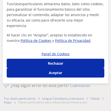
Tusclasesparticulares almacena datos, tales como cookies,
para garantizar el funcionamiento básico del sitio,
Al hacer clic, aceptas nuestro
aviso legal
y de
privacidad
personalizar el contenido, adaptar los anuncios y medir
su eficacia, así como para ofrecerte una mejor
experiencia.
Contactar ahora
Al hacer clic en “Aceptar”, aceptas lo establecido en
nuestra
Política de Cookies
y
Política de Privacidad
.
Panel de Cookies
Comparte a este profesor
Rechazar
Aceptar
¿Hay algún error en este perfil?
Cuéntanos
Tus clases particulares
Lengua Castellana y Literatura
Toledo
clases particulares para educación primaria y eso
Polán