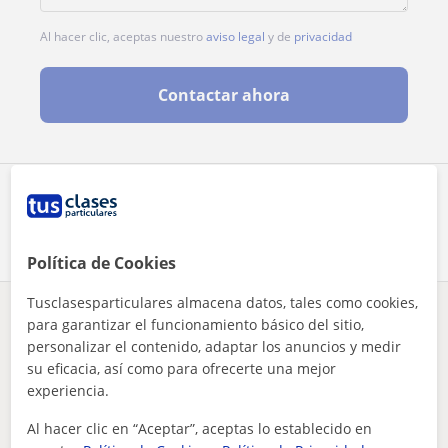
Al hacer clic, aceptas nuestro
aviso legal
y de
privacidad
Contactar ahora
Comparte a este profesor
Política de Cookies
Tusclasesparticulares almacena datos, tales como cookies,
¿Hay algún error en este perfil?
Cuéntanos
para garantizar el funcionamiento básico del sitio,
personalizar el contenido, adaptar los anuncios y medir
su eficacia, así como para ofrecerte una mejor
Tus clases particulares
Primaria
Toledo
experiencia.
Casarrubios del Monte
docente titulado en educación primaria con varios años de ex...
Al hacer clic en “Aceptar”, aceptas lo establecido en