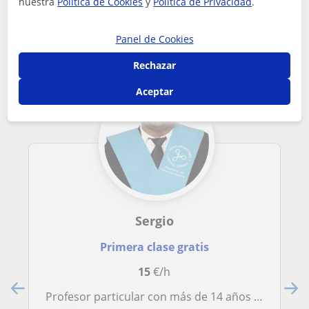
Otros profesores de Primaria en
nuestra
Política de Cookies
y
Política de Privacidad
.
Casarrubios del Monte que pueden
interesarte
Panel de Cookies
Rechazar
Aceptar
Sergio
Primera clase gratis
15
€/h
Profesor particular con más de 14 años de experiencia