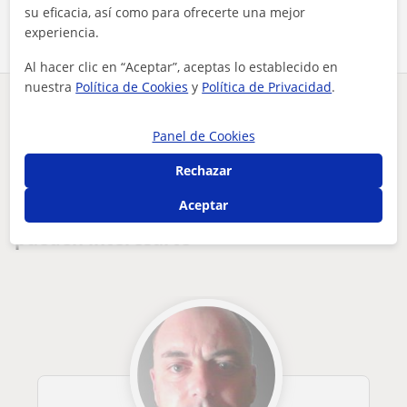
su eficacia, así como para ofrecerte una mejor
experiencia.
Al hacer clic en “Aceptar”, aceptas lo establecido en
nuestra
Política de Cookies
y
Política de Privacidad
.
¿Hay algún error en este perfil?
Cuéntanos
Panel de Cookies
Tus clases particulares
Física
Toledo
Illescas
Rechazar
ingeniero mecánico con 12 años de experiencia y amplios cono...
Aceptar
Otros profesores de Física en Illescas que
pueden interesarte