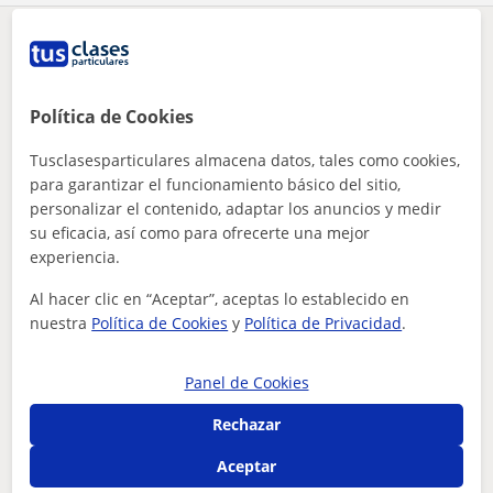
¿Hay algún error en este perfil?
Cuéntanos
Tus clases particulares
Lengua Castellana y Literatura
Toledo
Política de Cookies
matemáticas, lengua, inglés , biología , economía
Cobisa
Tusclasesparticulares almacena datos, tales como cookies,
Otros profesores de Lengua Castellana y
para garantizar el funcionamiento básico del sitio,
Literatura en Cobisa que pueden
personalizar el contenido, adaptar los anuncios y medir
interesarte
su eficacia, así como para ofrecerte una mejor
experiencia.
Al hacer clic en “Aceptar”, aceptas lo establecido en
nuestra
Política de Cookies
y
Política de Privacidad
.
Panel de Cookies
Rechazar
Aceptar