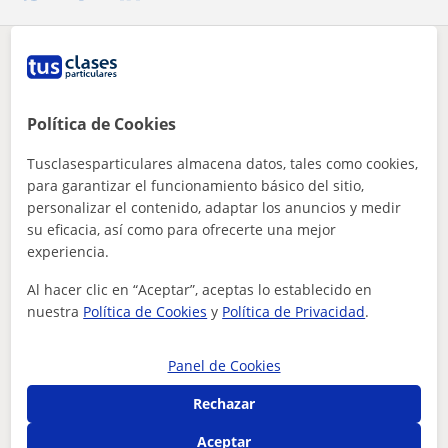
¿Hay algún error en este perfil?
Cuéntanos
Tus clases particulares
Matemáticas
Toledo
Política de Cookies
Burguillos de Toledo
profesor matemáticas y física presenciales para 1 bachillera...
Tusclasesparticulares almacena datos, tales como cookies,
para garantizar el funcionamiento básico del sitio,
Otros profesores de Matemáticas en
personalizar el contenido, adaptar los anuncios y medir
Burguillos de Toledo que pueden
su eficacia, así como para ofrecerte una mejor
interesarte
experiencia.
Al hacer clic en “Aceptar”, aceptas lo establecido en
nuestra
Política de Cookies
y
Política de Privacidad
.
Panel de Cookies
Rechazar
Aceptar