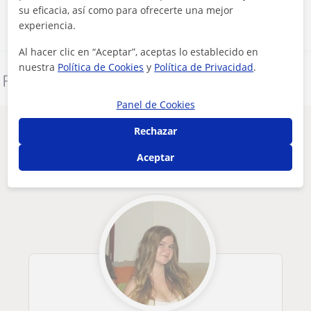
su eficacia, así como para ofrecerte una mejor
experiencia.
Al hacer clic en “Aceptar”, aceptas lo establecido en
nuestra
Política de Cookies
y
Política de Privacidad
.
Denunciar este perfil
Panel de Cookies
Otros profesores de Todos los cursos en
Rechazar
Málaga que pueden interesarte
Aceptar