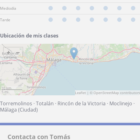
Mediodía
Tarde
Ubicación de mis clases
+
−
10 km
5 mi
Leaflet
| ©
OpenStreetMap
contributors
Torremolinos
·
Totalán
·
Rincón de la Victoria
·
Moclinejo
·
Málaga (Ciudad)
Contacta con Tomás