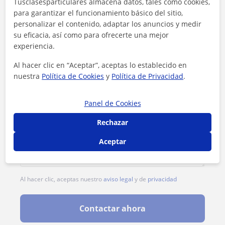
Tusclasesparticulares almacena datos, tales como cookies,
1ª clase gratis
para garantizar el funcionamiento básico del sitio,
personalizar el contenido, adaptar los anuncios y medir
su eficacia, así como para ofrecerte una mejor
experiencia.
Al hacer clic en “Aceptar”, aceptas lo establecido en
nuestra
Política de Cookies
y
Política de Privacidad
.
Panel de Cookies
Rechazar
Aceptar
Al hacer clic, aceptas nuestro
aviso legal
y de
privacidad
Contactar ahora