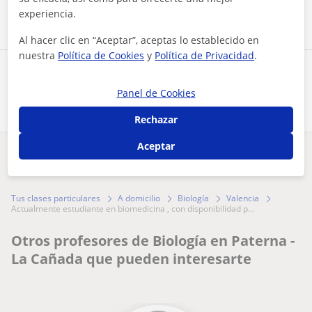
Contactar ahora
experiencia.
Al hacer clic en “Aceptar”, aceptas lo establecido en
nuestra
Política de Cookies
y
Política de Privacidad
.
Comparte a este profesor
Panel de Cookies
Rechazar
Aceptar
¿Hay algún error en este perfil?
Cuéntanos
Tus clases particulares
A domicilio
Biología
Valencia
actualmente estudiante en biomedicina , con disponibilidad p...
Otros profesores de Biología en Paterna -
La Cañada que pueden interesarte