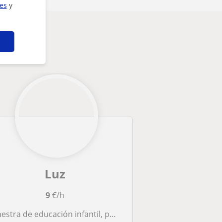
ies
y
Luz
9
€/h
aestra de educación infantil, puedo desplazarme para el apoyo escolar