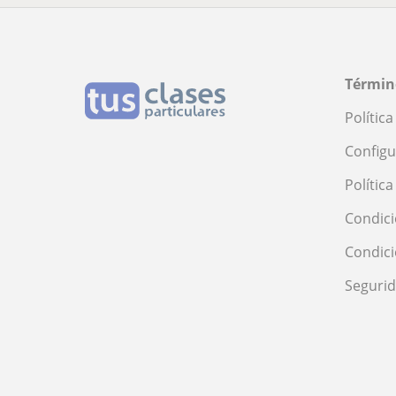
Términ
Polític
Configu
Polític
Condici
Condic
Seguri