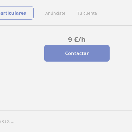
particulares
Anúnciate
Tu cuenta
9
€
/h
Contactar
eso, ...