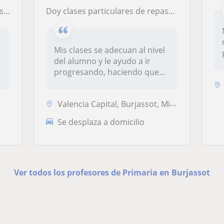
ia
Doy clases particulares de repaso tanto de primaria como de 1o y 2o de Secundaria tanto online como presencial en Valencia capital
Mis clases se adecuan al nivel
del alumno y le ayudo a ir
f
progresando, haciendo que...
Valencia Capital, Burjassot, Mislata, Xirivella
Se desplaza a domicilio
Ver todos los profesores de Primaria en Burjassot