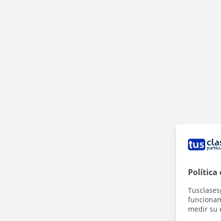
Política
Tusclases
funcionami
medir su 