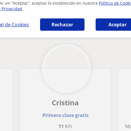
lic en “Aceptar”, aceptas lo establecido en nuestra
Política de Cook
e Privacidad
.
ia en Burjassot que pueden interesarte
el de Cookies
Rechazar
Aceptar
Cristina
Primera clase gratis
11
€/h
M