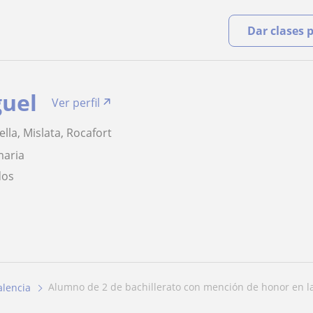
Dar clases 
guel
Ver perfil
lla, Mislata, Rocafort
maria
dos
alumno de 2 de bachillerato con mención de honor en la 
alencia