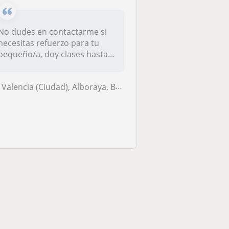
No dudes en contactarme si
necesitas refuerzo para tu
pequeño/a, doy clases hasta
i...
Valencia (Ciudad), Alboraya, Burjassot, Tavernes Blanques, Vinalesa