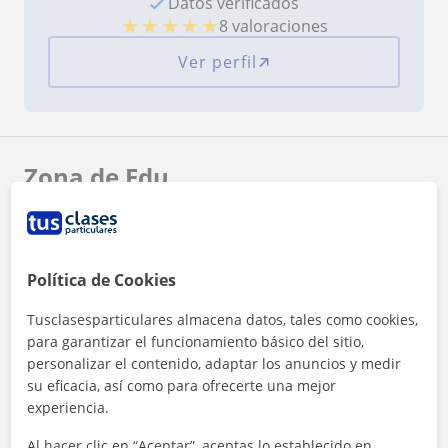
Datos verificados
★
★
★
★
★
8 valoraciones
Ver perfil
Zona de Edu
Localidades a las que se desplaza para dar clase
Ontinyent
Agullent
Política de Cookies
+
−
Tusclasesparticulares almacena datos, tales como cookies,
para garantizar el funcionamiento básico del sitio,
personalizar el contenido, adaptar los anuncios y medir
su eficacia, así como para ofrecerte una mejor
experiencia.
Al hacer clic en “Aceptar”, aceptas lo establecido en