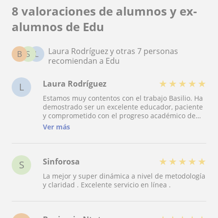
8 valoraciones de alumnos y ex-
alumnos de Edu
Laura Rodríguez y otras 7 personas
B
S
L
recomiendan a Edu
★
★
★
★
★
Laura Rodríguez
L
Estamos muy contentos con el trabajo Basilio. Ha
demostrado ser un excelente educador, paciente
y comprometido con el progreso académico de
nuestro hijo. Sus clases son claras, amenas y
Ver más
adaptadas a las necesidades individuales, lo que
ha permitido ver mejoras significativas en el
rendimiento del niño. Los profesores en clase
también nos han resaltado el gran avance de
★
★
★
★
★
Sinforosa
S
nuestro hijo desde que le apoya Basilio. Lo
La mejor y super dinámica a nivel de metodología
recomendamos sin duda alguna, no se
y claridad . Excelente servicio en línea .
arrepentirán.