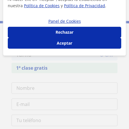
nuestra
Política de Cookies
y
Política de Privacidad
.
5 km
3 mi
Leaflet
| ©
OpenStreetMap
contributors
Panel de Cookies
Rechazar
Contacta con Edu
Aceptar
Tarifa
8
€/h
1ª clase gratis