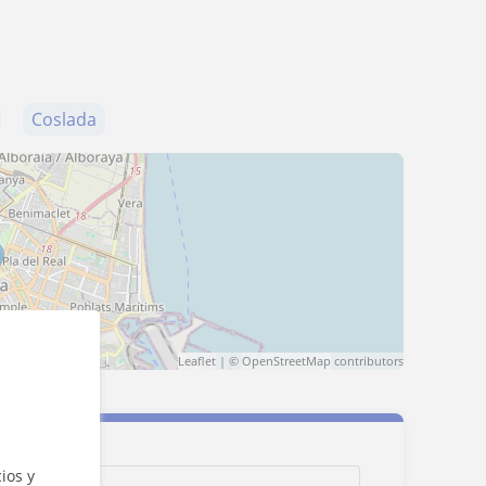
Coslada
Leaflet
| ©
OpenStreetMap
contributors
ios y