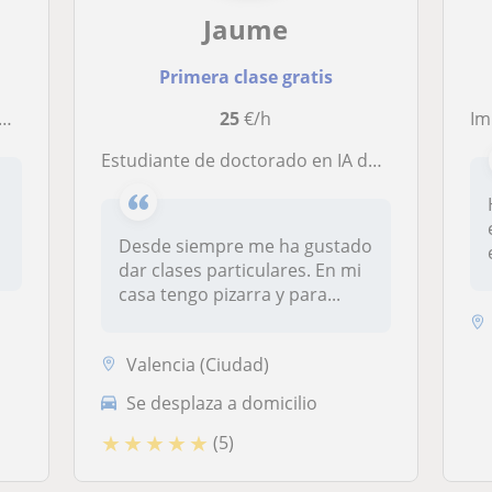
Jaume
Primera clase gratis
25
€/h
Impa
Estudiante de doctorado en IA da clases de IA, programación, matemáticas y física
Desde siempre me ha gustado
dar clases particulares. En mi
casa tengo pizarra y para...
Valencia (Ciudad)
Se desplaza a domicilio
★
★
★
★
★
(5)