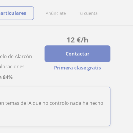
particulares
Anúnciate
Tu cuenta
12
€
/h
Contactar
uelo de Alarcón
aloraciones
Primera clase gratis
ta
84%
 en temas de IA que no controlo nada ha hecho