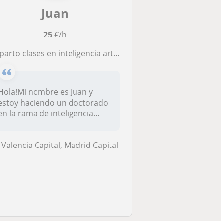
Juan
25
€/h
rto clases en inteligencia artificial, machine learning y data science
Hola!Mi nombre es Juan y
estoy haciendo un doctorado
en la rama de inteligencia
arti...
Valencia Capital, Madrid Capital