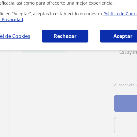
eficacia, así como para ofrecerte una mejor experiencia.
lic en “Aceptar”, aceptas lo establecido en nuestra
Política de Cook
e Privacidad
.
Tarifa
12
€/h
el de Cookies
Rechazar
Aceptar
1ª clase gratis
Al hacer clic