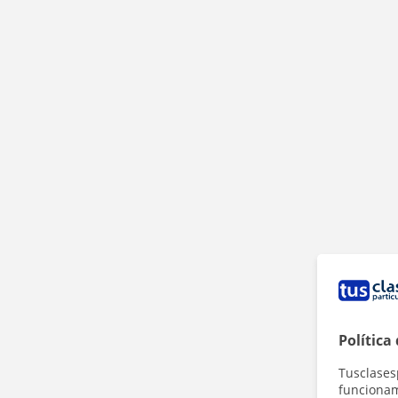
Política
Tusclases
funcionami