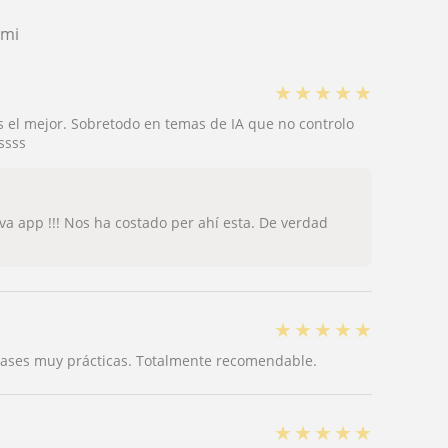
ami
★
★
★
★
★
s el mejor. Sobretodo en temas de IA que no controlo
ssss
va app !!! Nos ha costado per ahí esta. De verdad
★
★
★
★
★
 clases muy prácticas. Totalmente recomendable.
★
★
★
★
★