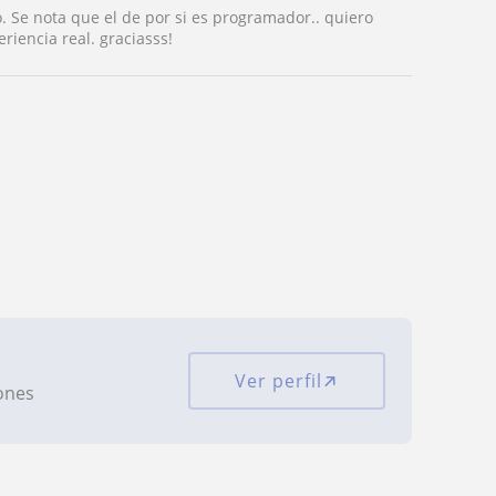
Se nota que el de por si es programador.. quiero
iencia real. graciasss!
Ver perfil
iones