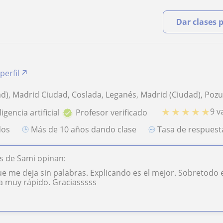
Dar clases 
perfil
ad), Madrid Ciudad, Coslada, Leganés, Madrid (Ciudad), Poz
★
★
★
★
★
9 v
igencia artificial
Profesor verificado
dos
más de 10 años dando clase
Tasa de respues
s de Sami opinan:
e me deja sin palabras. Explicando es el mejor. Sobretodo
a muy rápido. Graciasssss