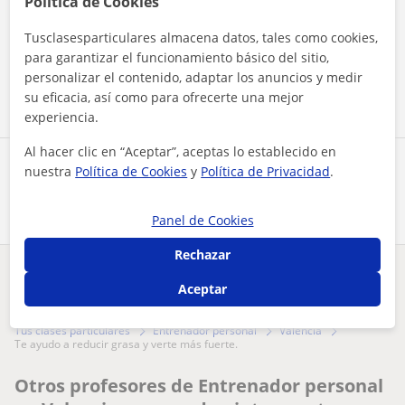
Política de Cookies
Al hacer clic, aceptas nuestro
aviso legal
y de
privacidad
Tusclasesparticulares almacena datos, tales como cookies,
para garantizar el funcionamiento básico del sitio,
Contactar ahora
personalizar el contenido, adaptar los anuncios y medir
su eficacia, así como para ofrecerte una mejor
experiencia.
Al hacer clic en “Aceptar”, aceptas lo establecido en
Comparte a este profesor
nuestra
Política de Cookies
y
Política de Privacidad
.
Panel de Cookies
Rechazar
¿Hay algún error en este perfil?
Cuéntanos
Aceptar
Tus clases particulares
Entrenador personal
Valencia
te ayudo a reducir grasa y verte más fuerte.
Otros profesores de Entrenador personal