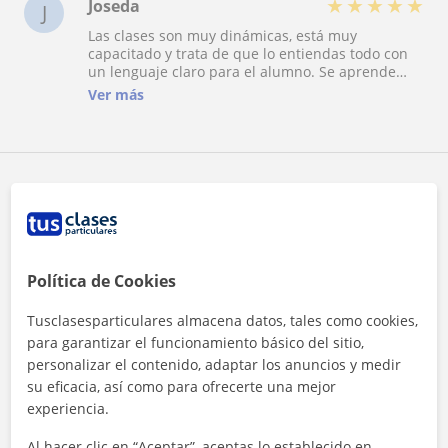
★
★
★
★
★
Joseda
J
Las clases son muy dinámicas, está muy
capacitado y trata de que lo entiendas todo con
un lenguaje claro para el alumno. Se aprende
casi sin darse cuenta y además se adapta a las
Ver más
necesidades del alumno. Clases muy agradables
y flexibilidad de venir a casa o ir a la suya.
Reconocimientos
Política de Cookies
Tusclasesparticulares almacena datos, tales como cookies,
para garantizar el funcionamiento básico del sitio,
personalizar el contenido, adaptar los anuncios y medir
¿Quieres saber más de Argenis?
su eficacia, así como para ofrecerte una mejor
Datos verificados
★
★
★
★
★
experiencia.
1 valoraciones
Al hacer clic en “Aceptar”, aceptas lo establecido en
Ver perfil