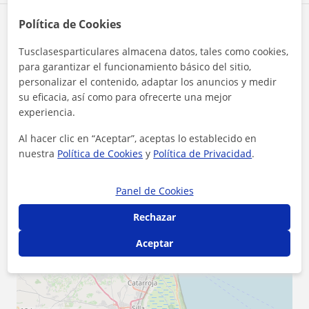
Política de Cookies
Zona de Andrea
Tusclasesparticulares almacena datos, tales como cookies,
Localidades a las que se desplaza para dar clase
para garantizar el funcionamiento básico del sitio,
personalizar el contenido, adaptar los anuncios y medir
Bétera
Vilamarxant
Paterna - La Cañada
su eficacia, así como para ofrecerte una mejor
experiencia.
Burjassot
San Antonio de Benagéber
Al hacer clic en “Aceptar”, aceptas lo establecido en
Valencia (Ciudad)
Riba-Roja de Túria
nuestra
Política de Cookies
y
Política de Privacidad
.
La Pobla de Vallbona
L'Eliana
Panel de Cookies
+
−
Rechazar
Aceptar