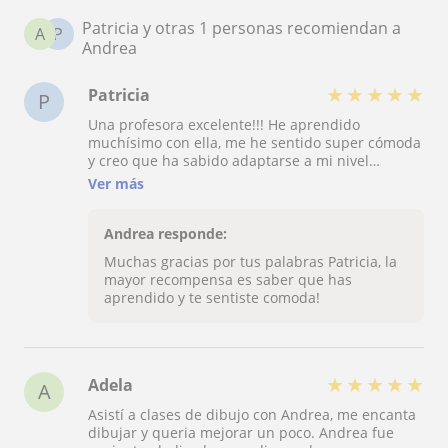
Patricia y otras 1 personas recomiendan a
A
P
Andrea
★
★
★
★
★
Patricia
P
Una profesora excelente!!! He aprendido
muchísimo con ella, me he sentido super cómoda
y creo que ha sabido adaptarse a mi nivel
estupendamente, presentando retos para que
Ver más
continúe avanzando en mis técnicas de dibujo y
pintura. Es majísima y muy creativa, y sin duda
llegará muy lejos como artista y como profesional.
Andrea responde:
Tiene experiencia con edades varias y se nota
Muchas gracias por tus palabras Patricia, la
mucho, así que si estás pensando en aprender a
mayor recompensa es saber que has
dibujar/pintar o en apuntar a tus hijos/as para
aprendido y te sentiste comoda!
que desarrollen esa creatividad que tienen, no lo
pienses más, porque Andrea es la profesora
perfecta!!
★
★
★
★
★
Adela
A
Asistí a clases de dibujo con Andrea, me encanta
dibujar y queria mejorar un poco. Andrea fue