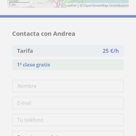
10 km
5 mi
Leaflet
| ©
OpenStreetMap
contributors
Contacta con Andrea
Tarifa
25
€/h
1ª clase gratis