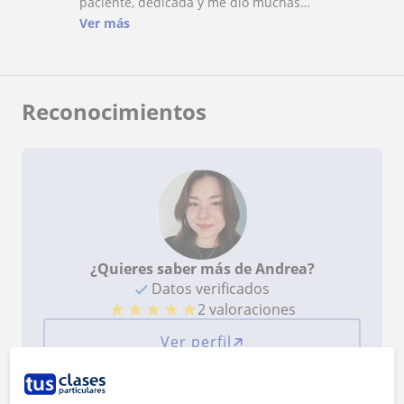
paciente, dedicada y me dio muchas
herramientas para aprender. Super agradable,
Ver más
recomiendo!
Reconocimientos
¿Quieres saber más de Andrea?
Datos verificados
★
★
★
★
★
2 valoraciones
Ver perfil