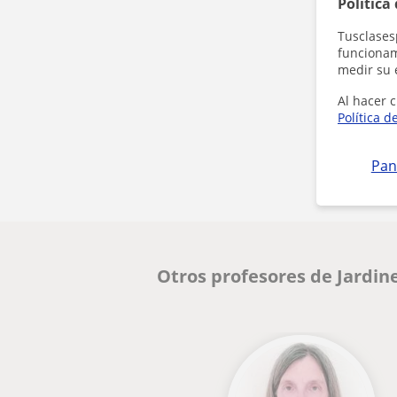
Política
Tusclases
funcionami
medir su 
Al hacer c
Política d
Pan
Otros profesores de Jardin