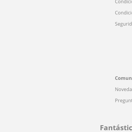
Condici
Condic
Seguri
Comun
Noveda
Pregunt
Fantásti