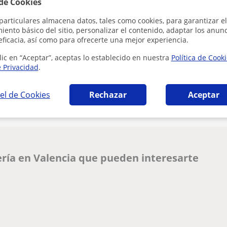
 de Cookies
Al hacer clic
particulares almacena datos, tales como cookies, para garantizar el
ento básico del sitio, personalizar el contenido, adaptar los anunc
eficacia, así como para ofrecerte una mejor experiencia.
lic en “Aceptar”, aceptas lo establecido en nuestra
Política de Cook
e Privacidad
.
¿Hay algún error en este perfil?
Cuéntanos
el de Cookies
Rechazar
Aceptar
ería en Valencia que pueden interesarte