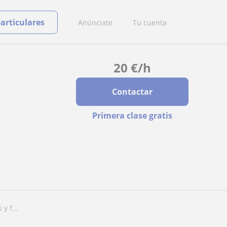
particulares
Anúnciate
Tu cuenta
20
€
/h
Contactar
Primera clase gratis
y f...