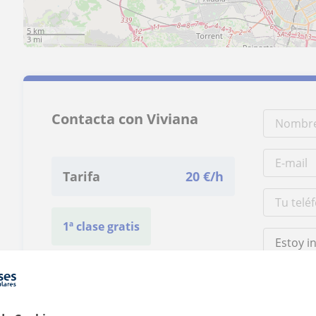
5 km
3 mi
Contacta con Viviana
Tarifa
20
€/h
1ª clase gratis