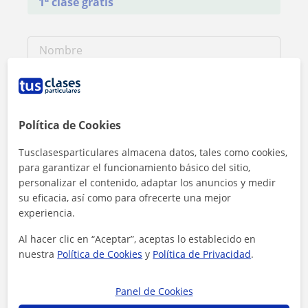
1ª clase gratis
Política de Cookies
Tusclasesparticulares almacena datos, tales como cookies,
para garantizar el funcionamiento básico del sitio,
personalizar el contenido, adaptar los anuncios y medir
su eficacia, así como para ofrecerte una mejor
experiencia.
Al hacer clic en “Aceptar”, aceptas lo establecido en
Al hacer clic, aceptas nuestro
aviso legal
y de
privacidad
nuestra
Política de Cookies
y
Política de Privacidad
.
Contactar ahora
Panel de Cookies