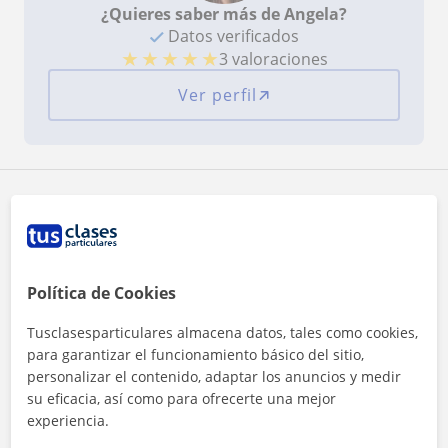
¿Quieres saber más de Angela?
Datos verificados
★
★
★
★
★
3 valoraciones
Ver perfil
Zona de Angela
Localidades a las que se desplaza para dar clase
Política de Cookies
Torrent (Valencia)
Loriguilla
Godelleta
Tusclasesparticulares almacena datos, tales como cookies,
Chiva
Cheste
para garantizar el funcionamiento básico del sitio,
personalizar el contenido, adaptar los anuncios y medir
+
−
su eficacia, así como para ofrecerte una mejor
experiencia.