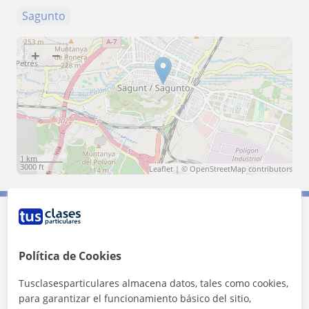
Sagunto
+
−
1 km
3000 ft
Leaflet
| ©
OpenStreetMap
contributors
Contacta con Mónica
Política de Cookies
Tarifa
14
€/h
Tusclasesparticulares almacena datos, tales como cookies,
para garantizar el funcionamiento básico del sitio,