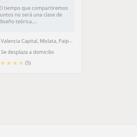
El tiempo que compartiremos
juntos no será una clase de
diseño teórica.
Resolveremos...
Valencia Capital, Mislata, Paiporta, Picanya, Xirivella
Se desplaza a domicilio
★
★
★
★
(5)