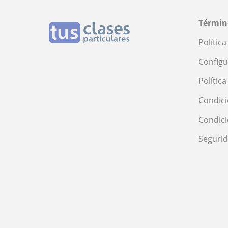
Términ
Polític
Configu
Polític
Condici
Condic
Seguri