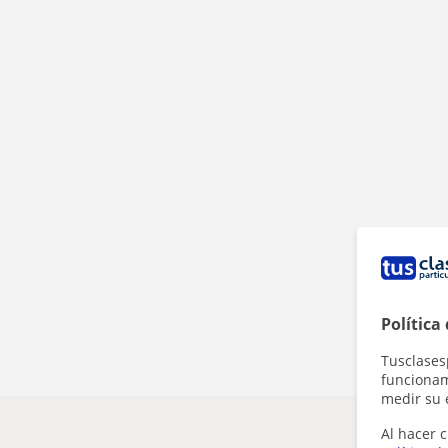
Política
Tusclases
funcionami
medir su 
Al hacer c