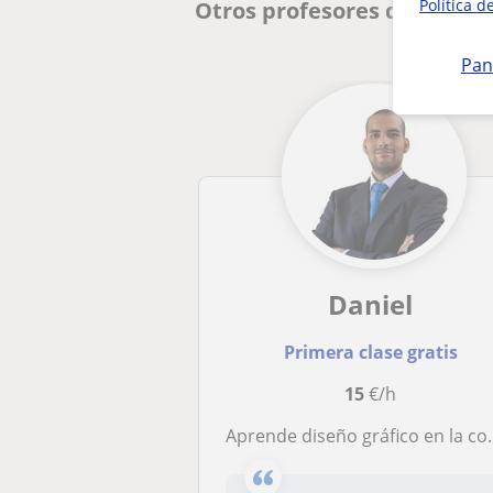
Política d
Otros profesores de Diseño
Pan
Daniel
Primera clase gratis
15
€/h
Aprende diseño gráfico en la comodidad de tu casa