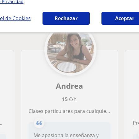
e Privacidad
.
 Gráfico en Valencia que pueden interesarte
el de Cookies
Rechazar
Aceptar
Andrea
15
€/h
Clases particulares para cualquier tipo de edad y nivel
Pro
Me apasiona la enseñanza y